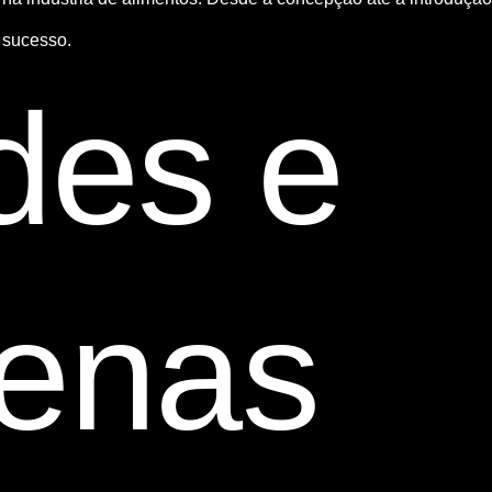
 sucesso.
des e
enas