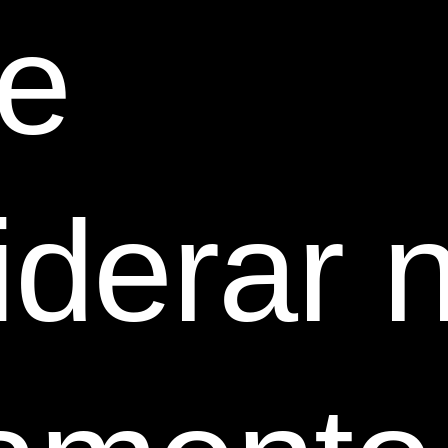
e
derar 