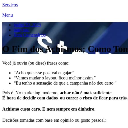
Serviços
Menu
junho 20, 2025
bangboo
Sem Comentários
O Fim dos Achismos: Como Tom
Você já ouviu (ou disse) frases como:
“Acho que esse post vai engajar.”
“Vamos mudar o layout, ficou melhor assim.”
“Eu tenho a sensação de que a campanha não deu certo.”
Pois é. No marketing moderno,
achar não é mais suficiente
.
É hora de decidir com dados ou correr o risco de ficar para trás
Achismo custa caro. E nem sempre em dinheiro.
Decisões tomadas com base em opinião ou gosto pessoal: