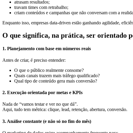
atrasam resultados;
travam times com retrabalho;
criam conteúdos e campanhas que não conversam com a realidad
Enquanto isso, empresas data-driven estão ganhando agilidade, efici
O que significa, na prática, ser orientado
1. Planejamento com base em números reais
Antes de criar, é preciso entender:
O que o público realmente consome?
Quais canais trazem mais tráfego qualificado?
Qual tipo de conteúdo gera mais conversão?
2. Execução orientada por metas e KPIs
Nada de “vamos testar e ver no que dá”.
Aqui, tudo tem métrica: clique, lead, retenção, abertura, conversão.
3. Análise constante (e não só no fim do mês)
O marketing de dados exige acompanhamento frequente para: