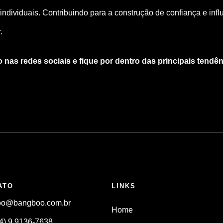
ndividuais. Contribuindo para a construção de confiança e inf
.
o
nas redes sociais e fique por dentro das principais tendên
ATO
LINKS
oo@bangboo.com.br
Home
4) 9 9136-7638