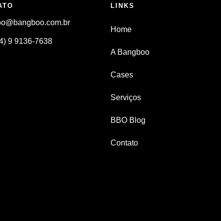
ATO
LINKS
oo@bangboo.com.br
Home
4) 9 9136-7638
A Bangboo
Cases
Serviços
BBO Blog
Contato