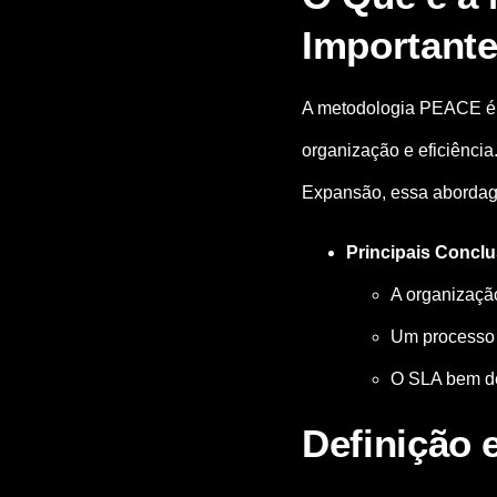
Important
A metodologia PEACE é 
organização e eficiênci
Expansão, essa abordage
Principais Concl
A organizaçã
Um processo c
O SLA bem de
Definição 