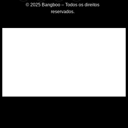
© 2025 Bangboo – Todos os direitos
reservados.
Home
A Bangboo
Cases
Serviços
BBO Blog
Contato