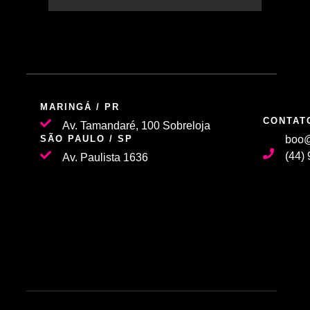
MARINGÁ / PR
CONTAT
Av. Tamandaré, 100 Sobreloja
SÃO PAULO / SP
boo@
(44)
Av. Paulista 1636